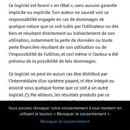
Ce logiciel est fourni « en l’état », sans aucune garantie
implicite ou explicite. Son auteur ne saurait voir sa
responsabilité engagée en cas de dommages de
quelque nature que ce soit subis par l’utilisateur ou des
tiers et résultant directement ou indirectement de son
utilisation, notamment la perte de données ou toute
perte financière résultant de son utilisation ou de
l’impossibilité de l’utiliser, et ceci même si l’auteur a été
prévenu de la possibilité de tels dommages.
Ce logiciel ne peut en aucun cas être distribué par
l’intermédiaire d’un système payant, ni être intégré ou
associé sous quelque forme que ce soit à un autre
logiciel (*). Par ailleurs, les résultats produits par ce
logiciel ne peuvent faire l’objet d’aucune opération de
nature commerciale.
Vous pouvez révoquer votre consentement à tout moment en
utilisant le bouton « Révoquer le consentement ».
OK
Ce site web utilise des cookies.
Il est interdit de traduire, décompiler, modifier, adapter
Révoquer le consentement
ou corriger ce logiciel. En l’’utilisant, vous vous engagez